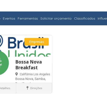
o
Eventos
Ferramentas
Solicitar orçamento
Classificados
Influ
Empresas
Bossa Nova
Breakfast
Califórnia
Los Angeles
Bossa Nova, Samba,
Brazilian Jazz
Detalhes
Direções