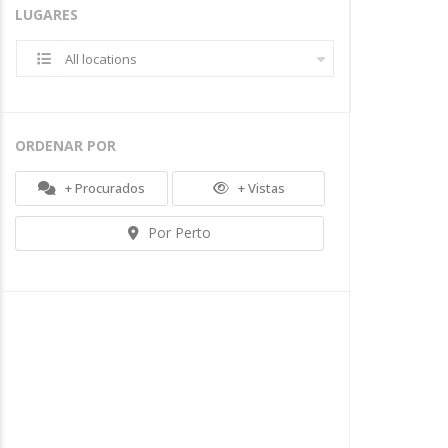
Salvar
LUGARES
All locations
ORDENAR POR
+ Procurados
+ Vistas
Por Perto