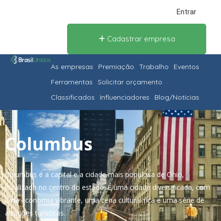
Entrar
Cadastrar empresa
As empresas
Premiação
Trabalho
Eventos
Ferramentas
Solicitar orçamento
Classificados
Influenciadores
Blog/Notícias
Columbus
Columbus é a capital e a cidade mais populosa de Ohio,
localizada no centro do estado. É uma cidade diversificada, com
uma economia vibrante, uma cena cultural rica e uma série de
atrações turísticas.