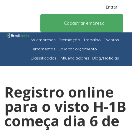
Entrar
Cadastrar empresa
As empresas
Premiação
Trabalho
Eventos
Ferramentas
Solicitar orçamento
Classificados
Influenciadores
Blog/Notícias
Registro online
para o visto H-1B
começa dia 6 de