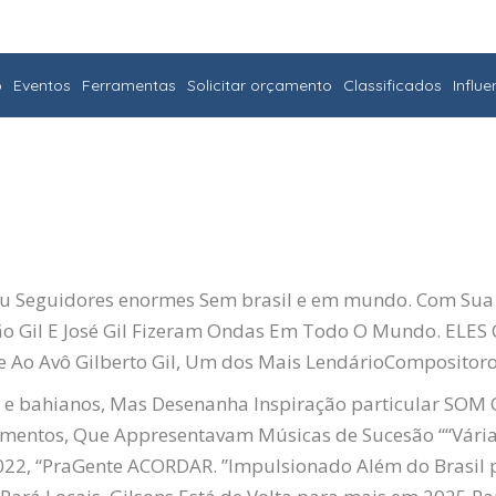
o
Eventos
Ferramentas
Solicitar orçamento
Classificados
Influ
u Seguidores enormes
Sem brasil e em mundo.
Com Sua 
João Gil E José Gil Fizeram Ondas Em Todo O Mundo.
ELES
Ao Avô Gilberto Gil, Um dos Mais
Lendário
Compositoros
p e bahianos, Mas Desenanha
Inspiração particular
SOM C
nçamentos, Que Appresentavam Músicas de Sucesão
““
Vári
22, “
Pra
Gente
ACORDAR
. ”Impulsionado Além do Brasil