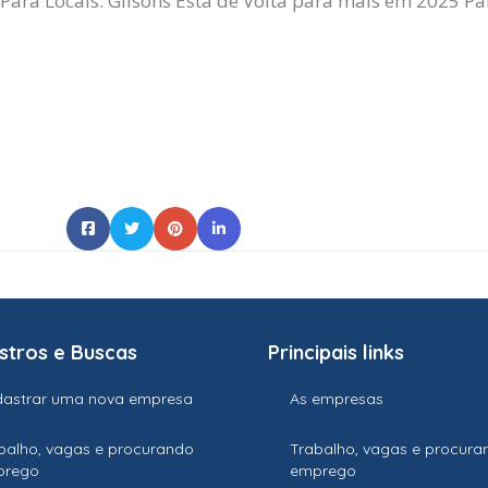
Pará Locais.
Gilsons
Está de Volta para mais em 2025 Par
stros e Buscas
Principais links
astrar uma nova empresa
As empresas
balho, vagas e procurando
Trabalho, vagas e procura
prego
emprego