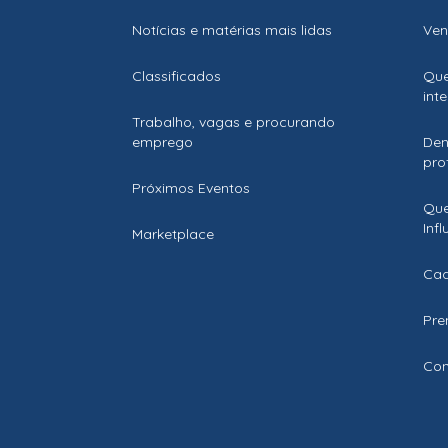
Notícias e matérias mais lidas
Ven
Classificados
Que
int
Trabalho, vagas e procurando
emprego
Den
prof
Próximos Eventos
Que
Inf
Marketplace
Cad
Pre
Con