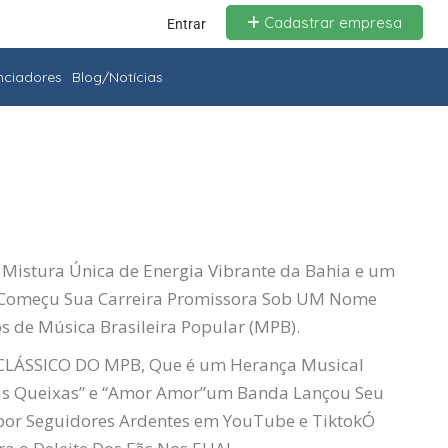
Cadastrar empresa
Entrar
enciadores
Blog/Notícias
Mistura Única de Energia Vibrante da Bahia e um
Começu Sua Carreira Promissora Sob UM Nome
 de Música Brasileira Popular (MPB).
LÁSSICO DO MPB, Que é um Herança Musical
as
Queixas
”
e “Amor
Amor
”
um Banda Lançou Seu
 por Seguidores Ardentes em
YouTube
e
Tiktok
Ó