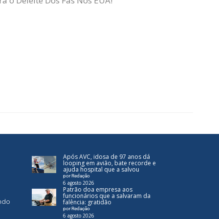
a o Deleite Dos Fãs Nos EUA!
Após AVC, idosa de 97 anos dá
looping em avião, bate recorde e
ajuda hospital que a salvou
por Redação
6 agosto 2026
Patrão doa empresa aos
funcionários que a salvaram da
ndo
falência: gratidão
por Redação
6 agosto 2026