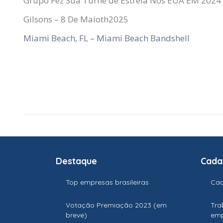
Grupo Fez Sua Turnê de Estréia Nos EUA EM 2024
Gilsons
– 8 De Maio
th
2025
Miami Beach, FL – Miami Beach Bandshell
Destaque
Cada
Top empresas brasileiras
Cad
Votação Premiação 2023 (em
Tra
breve)
em