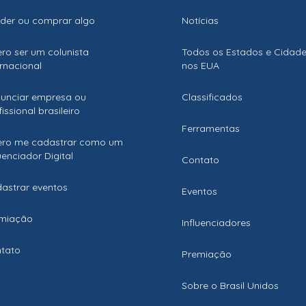
der ou comprar algo
Notícias
ro ser um colunista
Todos os Estados e Cidad
ernacional
nos EUA
unciar empresa ou
Classificados
issional brasileiro
Ferramentas
ro me cadastrar como um
luenciador Digital
Contato
astrar eventos
Eventos
miação
Influenciadores
tato
Premiação
Sobre o Brasil Unidos