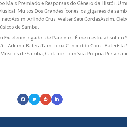
po Mais Premiado e Responsas do Gênero da Histór. Uma 
Musical. Muitos Dos Grandes Ícones, os gigantes de samb
ineto
Assim,
Arlindo
Cruz, Walter Sete
Cordas
Assim,
Cleb
Músicos de Samba.
Um Excelente Jogador de Pandeiro, É me mestre absoluto
tã
– Ademir
Batera
Tamboma Conhecido Como Baterista
 Músicos de Samba, Cada um com Sua Própria Personali