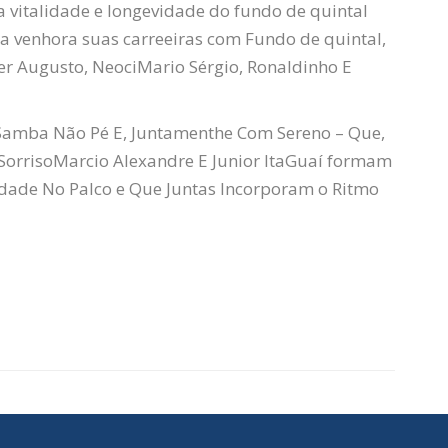
vitalidade e longevidade do fundo de quintal
a venhora suas carreeiras com Fundo de quintal,
er
Augusto,
Neoci
Mario Sérgio, Ronaldinho E
Samba Não
Pé
E, Juntamenthe Com Sereno – Que,
Sorriso
Marcio Alexandre E Junior
ItaGuaí
formam
dade No Palco e Que Juntas Incorporam o Ritmo