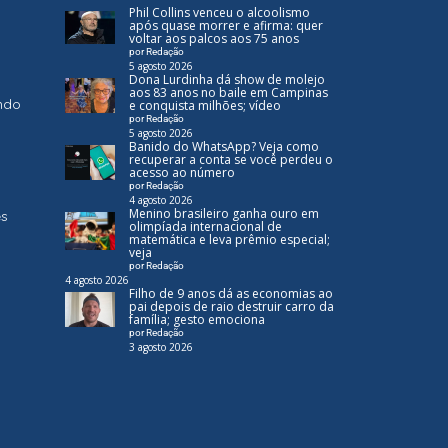
Phil Collins venceu o alcoolismo
após quase morrer e afirma: quer
voltar aos palcos aos 75 anos
por Redação
5 agosto 2026
Dona Lurdinha dá show de molejo
aos 83 anos no baile em Campinas
ndo
e conquista milhões; vídeo
por Redação
5 agosto 2026
Banido do WhatsApp? Veja como
recuperar a conta se você perdeu o
acesso ao número
por Redação
4 agosto 2026
Menino brasileiro ganha ouro em
es
olimpíada internacional de
matemática e leva prêmio especial;
veja
por Redação
4 agosto 2026
Filho de 9 anos dá as economias ao
pai depois de raio destruir carro da
família; gesto emociona
por Redação
3 agosto 2026