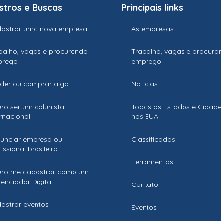
stros e Buscas
Principais links
astrar uma nova empresa
As empresas
balho, vagas e procurando
Trabalho, vagas e procura
prego
emprego
der ou comprar algo
Notícias
ro ser um colunista
Todos os Estados e Cidad
ernacional
nos EUA
unciar empresa ou
Classificados
issional brasileiro
Ferramentas
ro me cadastrar como um
luenciador Digital
Contato
astrar eventos
Eventos