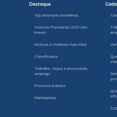
Destaque
Cada
Top empresas brasileiras
Cad
Votação Premiação 2023 (em
Tra
breve)
em
Notícias e matérias mais lidas
Ven
Classificados
Que
int
Trabalho, vagas e procurando
emprego
Den
prof
Próximos Eventos
Que
Inf
Marketplace
Cad