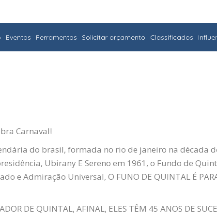
o
Eventos
Ferramentas
Solicitar orçamento
Classificados
Influ
ebra
Carnaval
!
ndária do brasil, formada no rio de janeiro na década
presidência,
Ubirany
E Sereno em 1961, o Fundo de Quint
egado e Admiração Universal, O FUNO DE QUINTAL É PA
R DE QUINTAL, AFINAL, ELES TÊM 45 ANOS DE SUCES