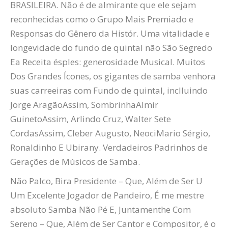
BRASILEIRA. Não é de almirante que ele sejam
reconhecidas como o Grupo Mais Premiado e
Responsas do Gênero da Histór. Uma vitalidade e
longevidade do fundo de quintal não São Segredo
Ea Receita ésples: generosidade Musical. Muitos
Dos Grandes Ícones, os gigantes de samba venhora
suas carreeiras com Fundo de quintal, inclluindo
Jorge
Aragão
Assim,
Sombrinha
Almir
Guineto
Assim,
Arlindo
Cruz, Walter Sete
Cordas
Assim,
Cleber
Augusto,
Neoci
Mario Sérgio,
Ronaldinho E
Ubirany
. Verdadeiros Padrinhos de
Gerações de Músicos de Samba.
Não Palco, Bira Presidente – Que, Além de Ser U
Um Excelente Jogador de Pandeiro, É me mestre
absoluto
Samba Não
Pé
E, Juntamenthe Com
Sereno – Que, Além de Ser Cantor e Compositor, é o