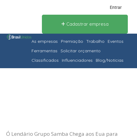
Entrar
Cadastrar empresa
As empresas
Premiação
Trabalho
Eventos
Ferramentas
Solicitar orçamento
Classificados
Influenciadores
Blog/Notícias
Ó Lendário Grupo Samba Chega aos Eua para