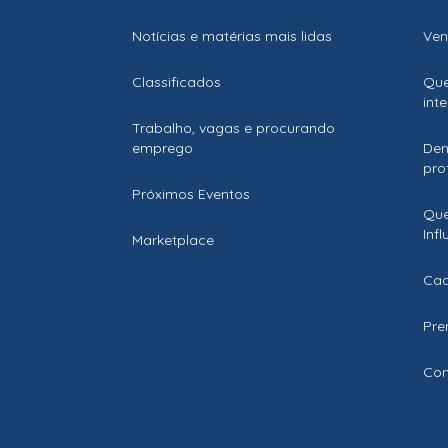
Notícias e matérias mais lidas
Ven
Classificados
Que
int
Trabalho, vagas e procurando
emprego
Den
prof
Próximos Eventos
Que
Inf
Marketplace
Cad
Pre
Con