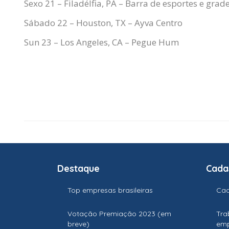
Sexo 21 – Filadélfia, PA – Barra de esportes e gra
Sábado 22 – Houston, TX –
Ayva
Centro
Sun 23 – Los Angeles, CA – Pegue Hum
Destaque
Cada
Top empresas brasileiras
Cad
Votação Premiação 2023 (em
Tra
breve)
em