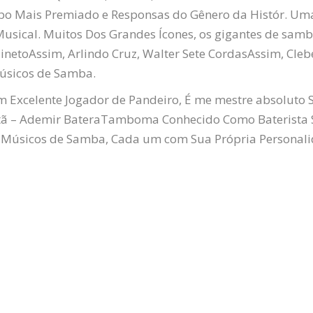
po Mais Premiado e Responsas do Gênero da Histór. Uma 
Musical. Muitos Dos Grandes Ícones, os gigantes de samb
ineto
Assim,
Arlindo
Cruz, Walter Sete
Cordas
Assim,
Cleb
Músicos de Samba.
Um Excelente Jogador de Pandeiro, É me mestre absoluto
tã
– Ademir
Batera
Tamboma Conhecido Como Baterista
 Músicos de Samba, Cada um com Sua Própria Personali