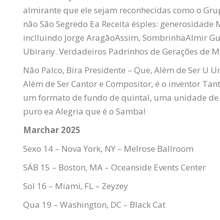
almirante que ele sejam reconhecidas como o Gru
não São Segredo Ea Receita ésples: generosidade 
inclluindo Jorge
Aragão
Assim,
Sombrinha
Almir
Gu
Ubirany
. Verdadeiros Padrinhos de Gerações de 
Não Palco, Bira Presidente – Que, Além de Ser U 
Além de Ser Cantor e Compositor, é o inventor
Tan
um formato de fundo de quintal, uma unidade de
puro ea Alegria que é o Samba!
Marchar
2025
Sexo 14 – Nova York, NY – Melrose Ballroom
SÁB 15 – Boston, MA – Oceanside Events Center
Sol 16 – Miami, FL –
Zeyzey
Qua 19 – Washington, DC – Black Cat