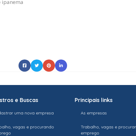
de ipanema
stros e Buscas
Principais links
astrar uma nova empresa
As empresas
balho, vagas e procurando
Trabalho, vagas e procura
prego
emprego