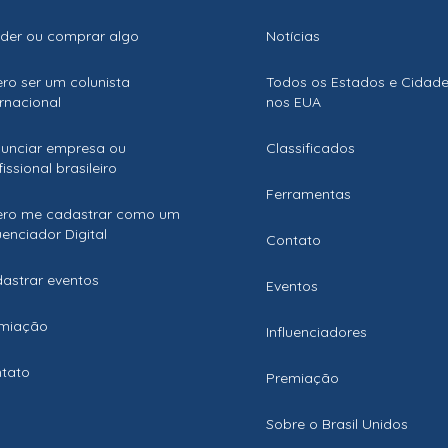
der ou comprar algo
Notícias
ro ser um colunista
Todos os Estados e Cidad
ernacional
nos EUA
unciar empresa ou
Classificados
issional brasileiro
Ferramentas
ro me cadastrar como um
luenciador Digital
Contato
astrar eventos
Eventos
miação
Influenciadores
tato
Premiação
Sobre o Brasil Unidos