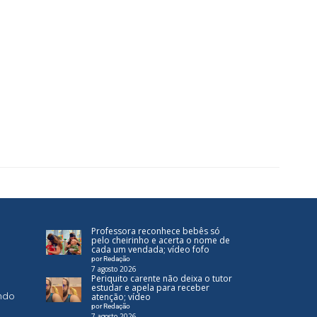
Professora reconhece bebês só
pelo cheirinho e acerta o nome de
cada um vendada; vídeo fofo
por Redação
7 agosto 2026
Periquito carente não deixa o tutor
estudar e apela para receber
ndo
atenção; vídeo
por Redação
7 agosto 2026