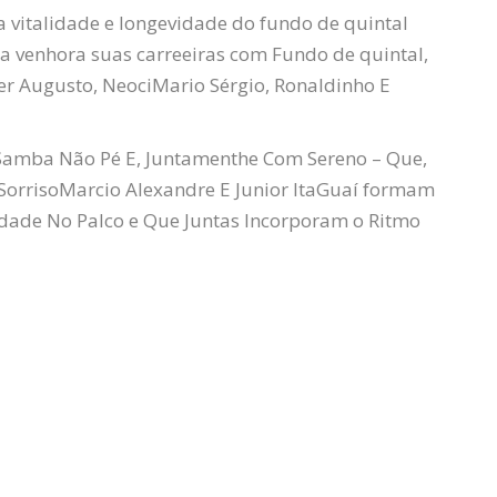
vitalidade e longevidade do fundo de quintal
a venhora suas carreeiras com Fundo de quintal,
er
Augusto,
Neoci
Mario Sérgio, Ronaldinho E
Samba Não
Pé
E, Juntamenthe Com Sereno – Que,
Sorriso
Marcio Alexandre E Junior
ItaGuaí
formam
dade No Palco e Que Juntas Incorporam o Ritmo