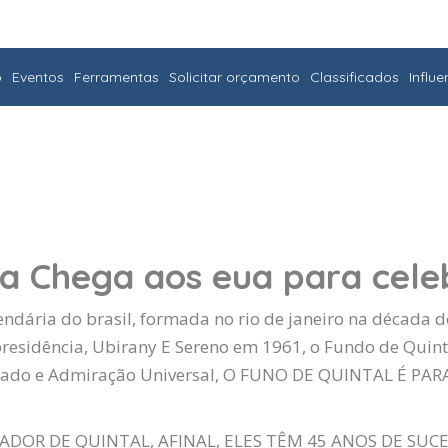
o
Eventos
Ferramentas
Solicitar orçamento
Classificados
Influ
 Chega aos eua para celeb
ndária do brasil, formada no rio de janeiro na década
presidência,
Ubirany
E Sereno em 1961, o Fundo de Quint
egado e Admiração Universal, O FUNO DE QUINTAL É PA
R DE QUINTAL, AFINAL, ELES TÊM 45 ANOS DE SUCES