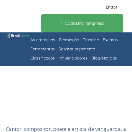
Entrar
Cadastrar empresa
As empresas
Premiação
Trabalho
Eventos
Ferramentas
Solicitar orçamento
Classificados
Influenciadores
Blog/Notícias
Cantor, compositor, poeta e artista de vanguarda, a