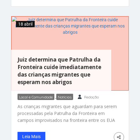
de negócios, palestras e o ponto de partida de
uma nova filosofia de trabalho para estreitar
laços com investidores
18 abril
Juiz determina que Patrulha da
Fronteira cuide imediatamente
das crianças migrantes que
esperam nos abrigos
Local e Comunidade
,
Notícias
Redação
As crianças migrantes que aguardam para serem
processadas pela Patrulha da Fronteira em
campos improvisados ​​na fronteira entre os EUA
e o México estão sob custódia da Patrulha da
Fronteira e sujeitas a um acordo de longa data,
Leia Mais