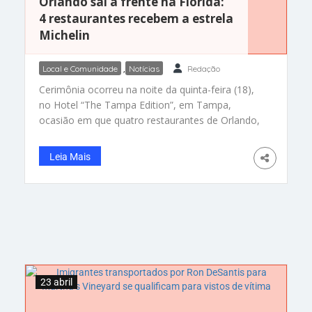
Orlando sai à frente na Flórida:
4 restaurantes recebem a estrela
Michelin
Local e Comunidade
,
Notícias
Redação
Cerimônia ocorreu na noite da quinta-feira (18),
no Hotel “The Tampa Edition”, em Tampa,
ocasião em que quatro restaurantes de Orlando,
entre os nove premiados, receberam uma
estrela Michelin. Casas atraem atenção de
Leia Mais
clientes, superando Miami e Tampa Da Redação
– Orlando se destaca no âmbito da gastronomia,
com quatro restaurantes que ganharam uma
estrela
23 abril