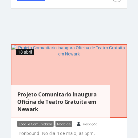
supervisionado pelos tribunais, que estabelece
padrões para o seu tratamento, decidiu um juiz.
A questão de quando
18 abril
Projeto Comunitario inaugura
Oficina de Teatro Gratuita em
Newark
Local e Comunidade
,
Notícias
Redação
Ironbound- No dia 4 de maio, as 5pm,