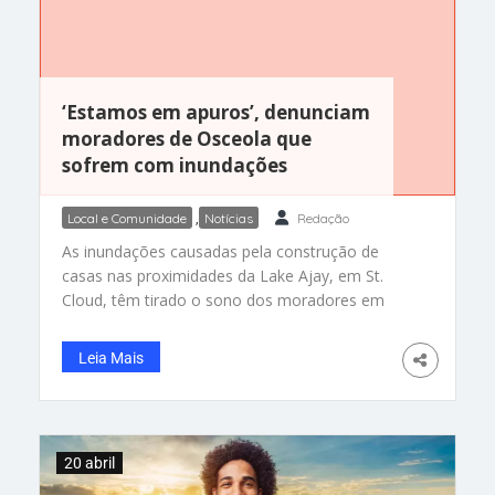
‘Estamos em apuros’, denunciam
moradores de Osceola que
sofrem com inundações
Local e Comunidade
,
Notícias
Redação
As inundações causadas pela construção de
casas nas proximidades da Lake Ajay, em St.
Cloud, têm tirado o sono dos moradores em
dias de chuvas fortes. Eles pedem ajuda e
denunciam os trabalhos de construtora
Leia Mais
responsável pelos transtornos Da Redação – A
insatisfação de moradores do condado de
Osceola é geral, e todos culpam
20 abril