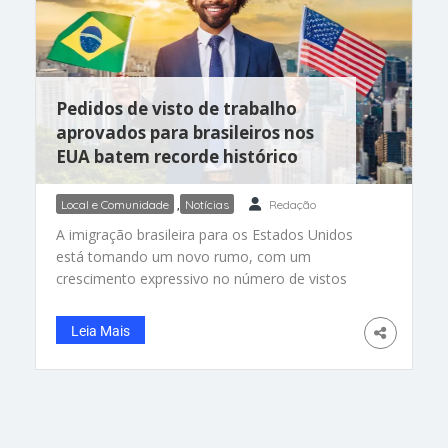
Pedidos de visto de trabalho
aprovados para brasileiros nos
EUA batem recorde histórico
Local e Comunidade
,
Notícias
Redação
A imigração brasileira para os Estados Unidos
está tomando um novo rumo, com um
crescimento expressivo no número de vistos
concedidos a profissionais altamente
qualificados. Em 2023, observou-se um aumento
Leia Mais
de 20% em relação ao ano anterior, totalizando
mais de dois mil vistos. Este crescimento é ainda
mais evidente no visto EB-2, destinado a
indivíduos