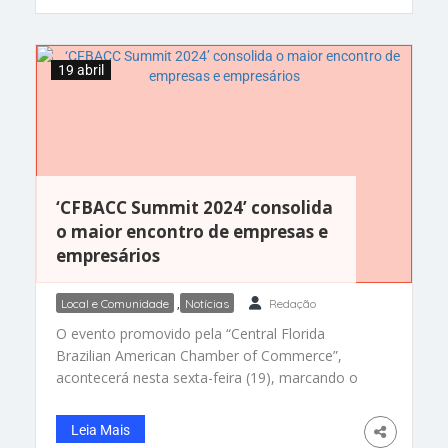
oferecendo entrada gratuita para residentes da
Flórida com oferta especial de ingressos,
disponível
19 abril
‘CFBACC Summit 2024’ consolida
o maior encontro de empresas e
empresários
Local e Comunidade
,
Notícias
Redação
O evento promovido pela “Central Florida
Brazilian American Chamber of Commerce”,
acontecerá nesta sexta-feira (19), marcando o
encontro entre empresas e empresários na
maior rodada de negócios. Presenças de
Leia Mais
autoridades e convidados Da Redação – Rodada