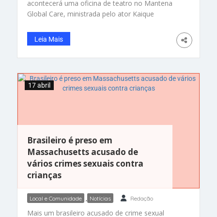
acontecerá uma oficina de teatro no Mantena
Global Care, ministrada pelo ator Kaique
Cândido, original de Embu das Artes – SP,
atualmente residente em New York. As inscrições
Leia Mais
poderão ser realizadas presencial no espaço do
Mantena localizado no Ironbound ou por
telefone: 973.344.1644 Após a oficina de
17 abril
Brasileiro é preso em
Massachusetts acusado de
vários crimes sexuais contra
crianças
Local e Comunidade
,
Notícias
Redação
Mais um brasileiro acusado de crime sexual