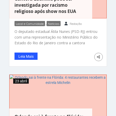
investigada por racismo
religioso após show nos EUA
Local e Comunidade
,
Notícias
Redação
O deputado estadual Átila Nunes (PSD-RJ) entrou
com uma representação no Ministério Público do
Estado do Rio de Janeiro contra a cantora
Ludmilla. Ele pede que seja instaurado
procedimento administrativo para apurar crime
Leia Mais
de racismo religioso, envolvendo crenças de
matriz africana, como candomblé e umbanda. O
parlamentar ainda entrou com representação na
Delegacia de Crimes
23 abril