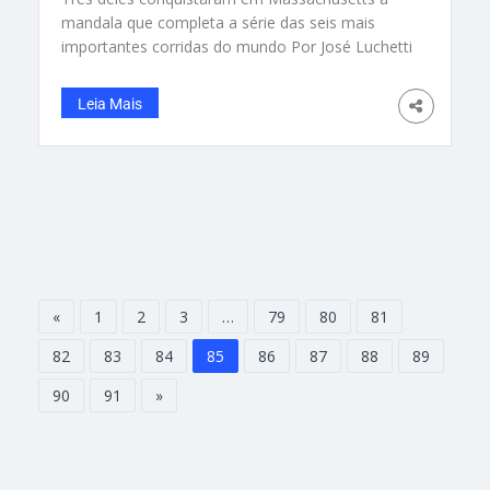
mandala que completa a série das seis mais
importantes corridas do mundo Por José Luchetti
Um grupo de oito corredores de São Paulo, Rio
de Janeiro, Maringá e Porto, em Portugal, foi a
Leia Mais
Boston para a famosa maratona, em 15 de abril,
uma segunda-feira, e feriado na cidade por
«
1
2
3
…
79
80
81
82
83
84
85
86
87
88
89
90
91
»