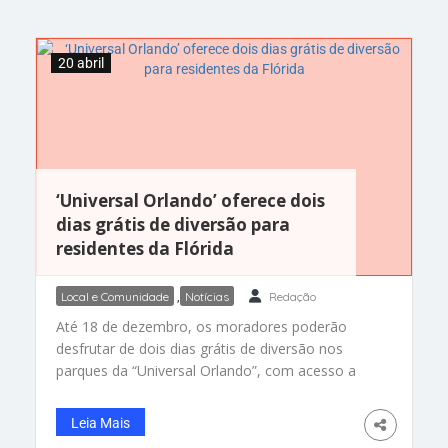
20 abril
‘Universal Orlando’ oferece dois
dias grátis de diversão para
residentes da Flórida
Local e Comunidade
,
Notícias
Redação
Até 18 de dezembro, os moradores poderão
desfrutar de dois dias grátis de diversão nos
parques da “Universal Orlando”, com acesso a
todas as atrações, segundo anunciou a direção
da empresa de entretenimento. Veja como
Leia Mais
funciona Da Redação – “Universal Orlando” está