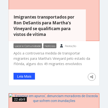
Imigrantes transportados por
Ron DeSantis para Martha’s
Vineyard se qualificam para
vistos de vítima
Local e Comunidade
,
Notícias
Redação
Após a controversa medida de transportar
migrantes para Martha’s Vineyard pelo estado da
Flórida, alguns dos 49 migrantes envolvidos
agora têm a permissão para trabalhar
legalmente nos Estados Unidos e estão
Leia Mais
protegidos temporariamente contra a
deportação, de acordo com uma reportagem do
Miami Herald. Os migrantes foram considerados
elegíveis para proteção porque solicitaram um
22 abril
tipo