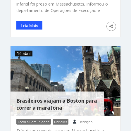
infantil foi preso em Massachusetts, informou o
departamento de Operações de Execução e
Remoção (ERO) de Boston. Segundo as
autoridades, o homem de 53 anos, que não teve
Leia Mais
sua identidade revelada, estava presente
ilegalmente no país e é acusado de crimes
sexuais infantis em Massachusetts. Ele foi preso
16 abril
Brasileiros viajam a Boston para
correr a maratona
Local e Comunidade
,
Notícias
Redação
Três deles conquistaram em Massachusetts a