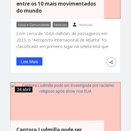
entre os 10 mais movimentados
do mundo
Local e Comunidade
,
Notícias
Redação
Com cerca de 104,6 milhões de passageiros em
2023, o “Aeroporto Internacional de Atlanta” foi
classificado em primeiro lugar na seleta lista que
aponta os dez aeroportos mais movimentados
do mundo. Pesquisa do “Conselho Internacional
Leia Mais
de Aeroportos” Da Redação – O “Conselho
Internacional de Aeroportos (ACI)” divulgou na
terça-feira (23), pesquisa com os dez aeroportos
mais movimentados
24 abril
Cantora Ludmilla pode ser