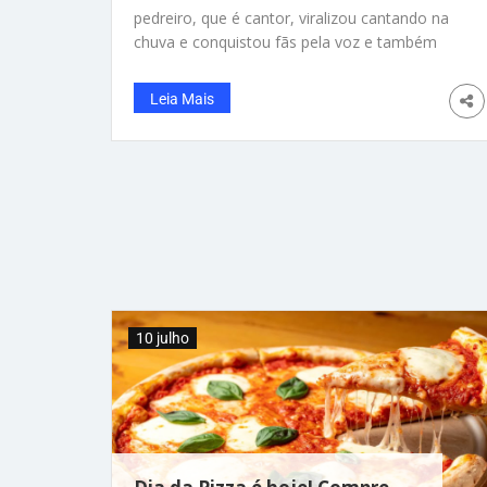
pedreiro, que é cantor, viralizou cantando na
chuva e conquistou fãs pela voz e também
pela beleza. O protagonista dessa história é
David Singer, de 22 anos, do Piauí. Ele
Leia Mais
encantou as pessoas que passavam pela
Avenida Paulista, em São Paulo e o vídeo dele
viralizou com 2 milhões de visualizações. “Não
sei quem é mais lindo: a música ou o músico”,
escreveu uma seguidora. Com mais de 400 mil
seguidores, David conta que o caminho até
viver de música foi cheio de desafios. Antes de
subir aos palcos improvisados da Paulista, ele
10 julho