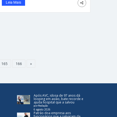
É hilário! – Foto: reprodução/ Instagram/
Leia Mais
@stayhumblecentral É muito engraçado
mesmo! Um meme de Vini Jr e Haaland
inspirado no filme “As Branquelas” já
ultrapassou 84 milhões de visualizações nas
redes sociais, pouco antes do jogo entre
Brasil e Noruega pela Copa do Mundo. O
vídeo viral mostra os dois craques em uma
montagem engraçadíssima feita com
inteligência artificial, recriando cenas clássicas
do filme
165
166
»
Após AVC, idosa de 97 anos dá
looping em avião, bate recorde e
ajuda hospital que a salvou
por Redação
6 agosto 2026
Patrão doa empresa aos
funcionários que a salvaram da