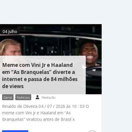
humanitárias que atuam no atendimento às
famílias atingidas pela tragédia. A notícia
emocionou fãs nas redes sociais. “Ela nunca
esquece das crianças”, comentou uma
seguidora. Ajuda para vítimas
04 julho
Meme com Vini Jr e Haaland
em “As Branquelas” diverte a
internet e passa de 84 milhões
de views
Geral
,
Notícias
Redação
Rinaldo de Oliveira 04 / 07 / 2026 às 10 : 03 O
meme com Vini Jr e Haaland em “As
Branquelas” viralizou antes de Brasil x
Noruega e já passou de 84 milhões de views.