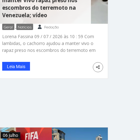
manter vivo rapaz preso nos
escombros do terremoto na
Venezuela; vídeo
Geral
,
Notícias
Redação
Lorena Fassina 09 / 07 / 2026 às 10 : 59 Com
lambidas, o cachorro ajudou a manter vivo o
rapaz preso nos escombros do terremoto em
Catia La Mar, na Venezuela. – Foto:
Reprodução/El Heraldo de México Quem tem
Leia Mais
pet sabe que eles nunca abandonam quem
amam. E foi assim que esse cachorro salvou
um rapaz preso nos escombros do terremoto
duplo que atingiu a Venezuela. Embaixo de
toneladas de concreto, o jovem contou que
só conseguiu se manter vivo porque o
cachorrinho permaneceu ao lado dele o
tempo inteiro, e o mais impressionante é o
que ele fazia
06 julho