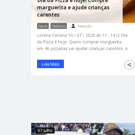
Dia da Pizza é hoje! Compre
marguerita e ajude crianças
carentes
Geral
,
Notícias
Redação
Lorena Fassina 10 / 07 / 2026 às 11 : 14 O Dia
da Pizza é hoje. Quem comprar marguerita
em 46 pizzarias vai ajudar crianças carentes. A
ação será neste domingo em 3 estados e o
no DF. – Foto: Canva O Dia da Pizza é hoje,
Leia Mais
dia 10 de julho! E a notícia boa (e deliciosa) é
que, neste domingo, dia 12 de julho, tem ação
solidária para ajudar crianças carentes em SP,
RJ, MG e Brasília. Em São Paulo, o evento vai
destinar 100% do valor arrecadado com a
venda de pizzas marguerita ao Instituto
Rizomas, que
07 julho