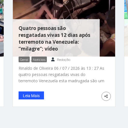
Quatro pessoas são
resgatadas vivas 12 dias após
terremoto na Venezuela:
“milagre”; vídeo
Geral
,
Notícias
Redação
Rinaldo de Oliveira 06 / 07 / 2026 às 13 : 27 As
quatro pessoas resgatadas vivas do
terremoto Venezuela esta madrugada são um
homem, uma mulher e duas crianças. “Um
milagre”. – Fotos: reprodução/ Instagram/
Leia Mais
@aragua_press / @javierhalamadrid/ Impreso
Periódico Digital Impressionante, sensacional.
12 dias depois do terremoto duplo na
Venezuela, quatro pessoas – sendo um
homem, uma mulher e duas crianças – foram