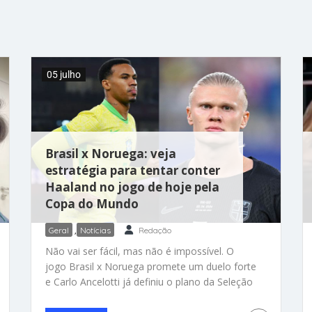
encontradas vivas e resgatadas esta
madrugada! Eles passaram esse tempo todo
presos sob os escombros de um prédio
destruído na região do OPP Caribe, em La
Guaira, a região mais destruída pelos
05 julho
tremores que devastaram
Brasil x Noruega: veja
estratégia para tentar conter
Haaland no jogo de hoje pela
Copa do Mundo
Geral
,
Notícias
Redação
Não vai ser fácil, mas não é impossível. O
jogo Brasil x Noruega promete um duelo forte
e Carlo Ancelotti já definiu o plano da Seleção
para tentar conter o Haaland, o norueguês