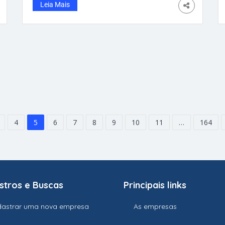
gigante de 1,95m de altura, centroavante no
Leia Mais
Manchester City. A ideia é fazer um combate
coletivo, diminuir os espaços e usar o
zagueiro Gabriel Magalhães nos principais
duelos físicos contra o camisa 9 da Noruega.
Os dois se conhecem há tempos e travam
uma das rivalidades mais fortes da Premier
League nos últimos anos. Os confrontos entre
Arsenal e Manchester City ficaram marcados
por disputas físicas pesadas
4
5
6
7
8
9
10
11
…
164
stros e Buscas
Principais links
astrar uma nova empresa
As empresas