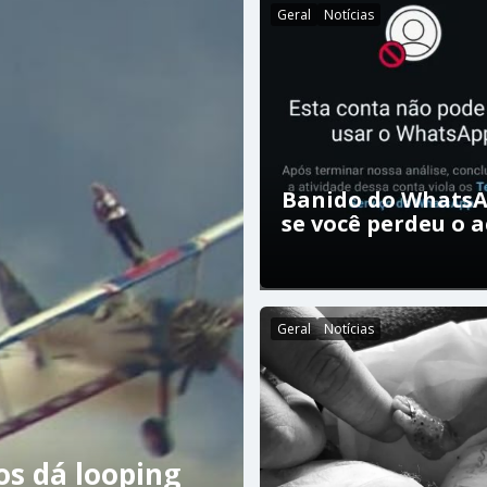
Geral
Notícias
Banido do WhatsA
se você perdeu o 
Geral
Notícias
os dá looping