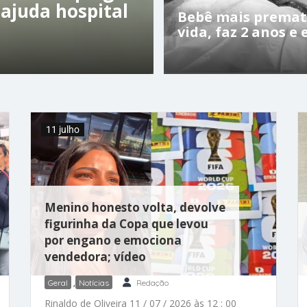
 ajuda hospital
Bebê mais premat
vida, faz 2 anos e 
11 julho
Menino honesto volta, devolve
figurinha da Copa que levou
por engano e emociona
vendedora; vídeo
Geral
,
Notícias
Redação
Rinaldo de Oliveira 11 / 07 / 2026 às 12 : 00