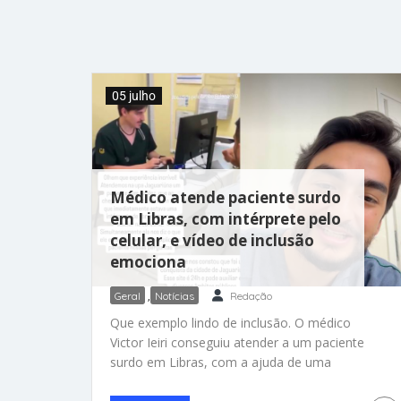
para ver, Shane deu as chaves e disse que o
carro era para o pai. “Eu sabia que o
05 julho
Médico atende paciente surdo
em Libras, com intérprete pelo
celular, e vídeo de inclusão
emociona
Geral
,
Notícias
Redação
Que exemplo lindo de inclusão. O médico
Victor Ieiri conseguiu atender a um paciente
surdo em Libras, com a ajuda de uma
intérprete, pelo celular, que é de Jaguariúna,