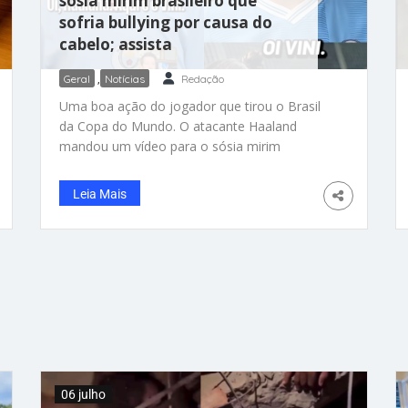
sósia mirim brasileiro que
sofria bullying por causa do
cabelo; assista
Geral
,
Notícias
Redação
Uma boa ação do jogador que tirou o Brasil
da Copa do Mundo. O atacante Haaland
mandou um vídeo para o sósia mirim
brasileiro que sofre bullying por usar cabelo
comprido, como o do astro do futebol da
Leia Mais
Noruega. A estrela do Manchester City deixou
um recado que o Vinícius Corrêa, nosso “mini
Haaland”, nunca vai esquecer. O menino
apaixonado por futebol, de 6 anos, não
aguentava mais o pessoal da escola
zombando dele por causa do cabelo em
Balneário Camboriú (SC). E o presente do
craque do futebol chegou bem no dia do
aniversário do garotinho. No vídeo, postado
06 julho