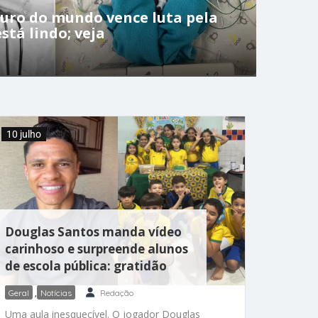
uro do mundo vence luta pela
está lindo; veja
10 julho
Douglas Santos manda vídeo
carinhoso e surpreende alunos
de escola pública: gratidão
Geral
,
Notícias
Redação
Uma aula inesquecível. O jogador Douglas