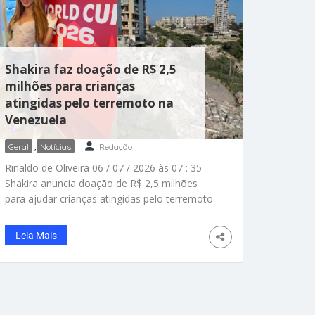
Shakira faz doação de R$ 2,5
milhões para crianças
atingidas pelo terremoto na
Venezuela
Geral
,
Notícias
Redação
Rinaldo de Oliveira 06 / 07 / 2026 às 07 : 35
Shakira anuncia doação de R$ 2,5 milhões
para ajudar crianças atingidas pelo terremoto
que devastou a Venezuela. Que artista incrível.
– Fotos: reprodução/ Instagram/AFP Ela é
Leia Mais
gigante. A cantora Shakira anunciou uma
doação de R$ 2,5 milhões para ajudar
crianças afetadas pelo terremoto que
devastou a Venezuela. A artista fez a boa
ação em parceria com a Fifa e organizações