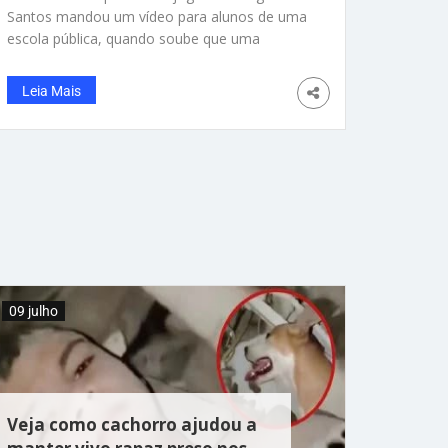
Santos mandou um vídeo para alunos de uma
escola pública, quando soube que uma
professora usou a história do lateral da
Seleção Brasileira para mostrar às crianças
Leia Mais
que sonhos podem se tornar realidade. Ele viu
a homenagem e respondeu da forma mais
carinhosa para a turma. Tudo começou na
semana passada, em João Pessoa (PB),
enquanto o Brasil ainda estava na Copa do
Mundo. A professora reuniu alunos de 7 e 8
anos para contar a trajetória de Douglas
Santos, que saiu da capital paraibana e
chegou à Seleção Brasileira. As crianças
gravaram um
09 julho
Veja como cachorro ajudou a