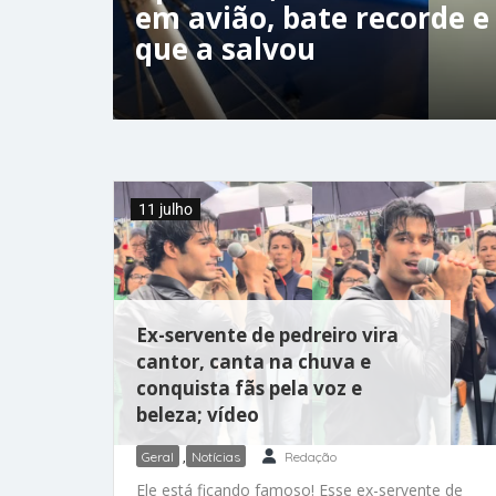
em avião, bate recorde e
que a salvou
11 julho
Ex-servente de pedreiro vira
cantor, canta na chuva e
conquista fãs pela voz e
beleza; vídeo
Geral
,
Notícias
Redação
Ele está ficando famoso! Esse ex-servente de