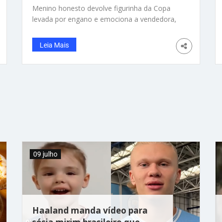
Menino honesto devolve figurinha da Copa
levada por engano e emociona a vendedora,
que tinha sido maltratada por outro cliente,
numa banca de jornal em Santana de
Leia Mais
Parnaíba (SP). – Foto: reprodução/ TikTok/
@grasi_ellen_ Fazendo a coisa certa desde
cedo. Esse menino honesto volta na banca de
jornal e devolve um pacotinho de figurinha da
Copa do Mundo, que levou por engano, sem
querer. A atitude simples e valiosa da criança
pegou a vendedora de surpresa e ela se
emocionou com o gesto: “Eu não quero
chorar”, disse
09 julho
Haaland manda vídeo para