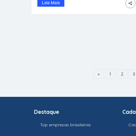
SP. O vídeo já ultrapassou 1,2 milhão de
Leia Mais
visualizações nas redes sociais. E muita gente
elogiou a iniciativa simples, mas
extremamente humana. “Equidade na prática
é isso”, escreveu o médico na legenda do
vídeo. Victor contou que já havia atendido
pacientes surdos antes, mas sempre
enfrentava dificuldades na comunicação.
“Falando alto, gesticulando, tentando
adivinhar”, relatou. Até que ele descobriu uma
parceria da prefeitura de Jaguariúna que
ofereceu apoio com intérprete de
«
1
2
3
Destaque
Cada
Top empresas brasileiras
Cad