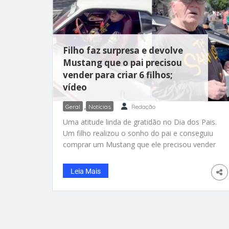
Filho faz surpresa e devolve
Mustang que o pai precisou
vender para criar 6 filhos;
vídeo
Geral
,
Notícias
Redação
Uma atitude linda de gratidão no Dia dos Pais.
Um filho realizou o sonho do pai e conseguiu
comprar um Mustang que ele precisou vender
décadas atrás para sustentar os seis filhos da
família. E fez a surpresa de uma forma que o
Leia Mais
pai jamais imaginaria. Shane Allen levou o seu
Daniel para um encontro de carros nos
Estados Unidos. Lá tinha um Mustang Mach 1
1969, praticamente idêntico ao que o pai teve
na juventude. Quando se aproximou do carro