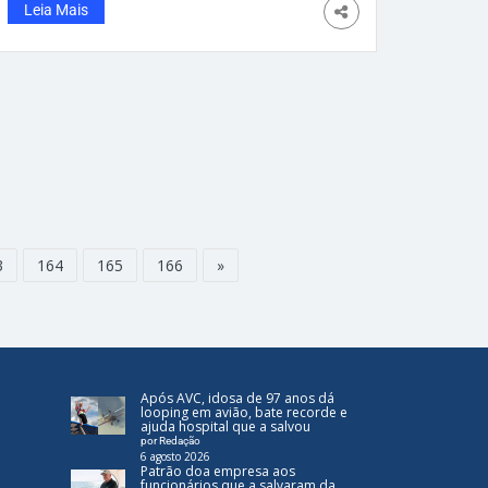
Mourão, em Cubatão (SP), o rapaz de 40 anos
Leia Mais
foi resgatado por um helicóptero na manhã
do último domingo. Segundo os militares, foi
o
3
164
165
166
»
Após AVC, idosa de 97 anos dá
looping em avião, bate recorde e
ajuda hospital que a salvou
por Redação
6 agosto 2026
Patrão doa empresa aos
funcionários que a salvaram da