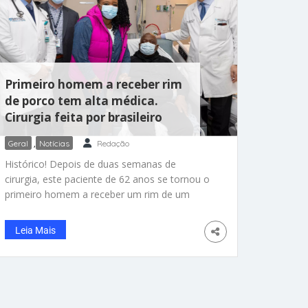
Primeiro homem a receber rim
de porco tem alta médica.
Cirurgia feita por brasileiro
Geral
,
Notícias
Redação
Histórico! Depois de duas semanas de
cirurgia, este paciente de 62 anos se tornou o
primeiro homem a receber um rim de um
porco geneticamente modificado. Ele já
recebeu alta do hospital nos Estados Unidos e
Leia Mais
passa bem. A operação comandada pelo
médico brasileiro Leonardo Riella foi um
sucesso, e agora Richard Slayman volta para