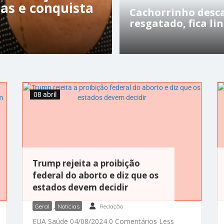
as e conquista
Cachorrinho desca
resgatado, fica li
08 abril
Trump rejeita a proibição
federal do aborto e diz que os
estados devem decidir
Geral
,
Notícias
Redação
EUA Saúde 04/08/2024 0 Comentários Less