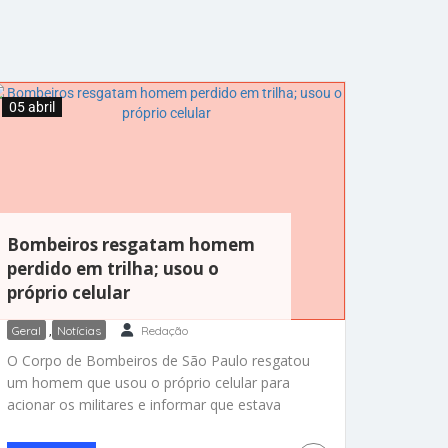
05 abril
Bombeiros resgatam homem
perdido em trilha; usou o
próprio celular
Geral
,
Notícias
Redação
O Corpo de Bombeiros de São Paulo resgatou
um homem que usou o próprio celular para
acionar os militares e informar que estava
perdido em uma trilha. Perdido na Serra do