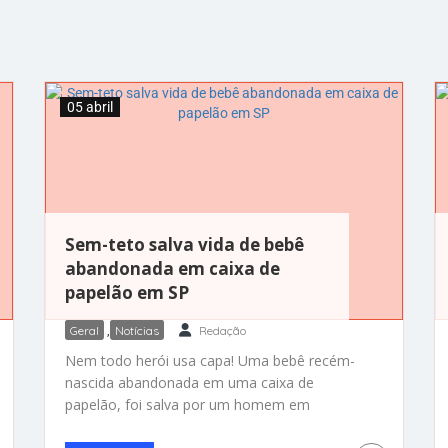
05 abril
Sem-teto salva vida de bebê
abandonada em caixa de
papelão em SP
Geral
,
Notícias
Redação
Nem todo herói usa capa! Uma bebê recém-
nascida abandonada em uma caixa de
papelão, foi salva por um homem em
situação de rua que passava pelo local.