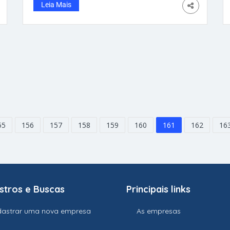
Quando ele ouviu o choro vindo de trás de
Leia Mais
uma unidade de saúde de Sorocaba, São
Paulo, imediatamente se aproximou para
verificar a situação. O homem se deparou
55
156
157
158
159
160
161
162
16
stros e Buscas
Principais links
astrar uma nova empresa
As empresas