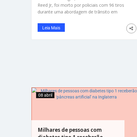
Reed Jr, foi morto por policiais com 96 tiros
durante uma abordagem de trânsito em
Chicago, nos Estados Unidos. Segundo o
Escritório Civil de Responsabilidade Policial
Leia Mais
(Copa, na sigla em inglês), o homem foi
parado por estar sem cinto de segurança, ele
se recusou a descer do carro e
08 abril
Milhares de pessoas com