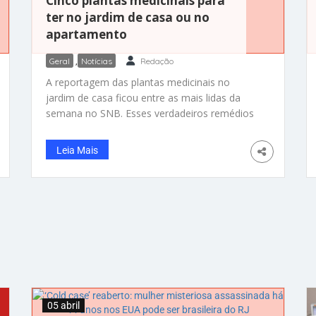
Cinco plantas medicinais para
ter no jardim de casa ou no
apartamento
Geral
,
Notícias
Redação
A reportagem das plantas medicinais no
jardim de casa ficou entre as mais lidas da
semana no SNB. Esses verdadeiros remédios
naturais, que ajudam contra diversas doenças,
podem ser plantados em pequenos espaços e
Leia Mais
até em vasos na sacada do apartamento.
Usadas por várias civilizações ao longo da
história, essas plantas se destacam pelas suas
05 abril