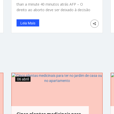
than a minute 40 minutos atrás AFP – O
direito ao aborto deve ser deixado à decisão
de cada governo estadual dos Estados
Unidos, disse nesta segunda-feira (8) o
Leia Mais
candidato republicano Donald Trump, ao
mesmo tempo que rejeita uma lei que proíbe
esta prática a nível federal. “Minha opinião
06 abril