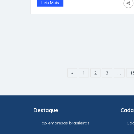
Matheus, morreu em decorrência de epilepsia
Leia Mais
refratária, doença que pode causar mal súbito.
Como ela tinha escoriações no pescoço, o
marido, que é
«
1
2
3
…
1
Destaque
Cada
Top empresas brasileiras
Cad