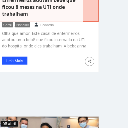
Enfermeiros adotam bebê que
ficou 8 meses na UTI onde
trabalham
Geral
,
Notícias
Redação
Olha que amor! Este casal de enfermeiros
adotou uma bebê que ficou internada na UTI
do hospital onde eles trabalham. A bebezinha
Ella chegou na UTI em estado grave e foi
abandonada pela mãe depois de um tempo. Aí
Leia Mais
os enfermeiros se aproximaram da menina e
passaram a cuidar dela. Ao longo da
internação, começou
05 abril