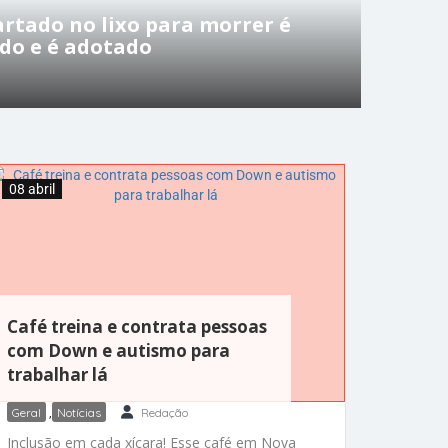
rtado no lixo para morrer é
ndo e é adotado
08 abril
Café treina e contrata pessoas
com Down e autismo para
trabalhar lá
Geral
,
Notícias
Redação
Inclusão em cada xícara! Esse café em Nova