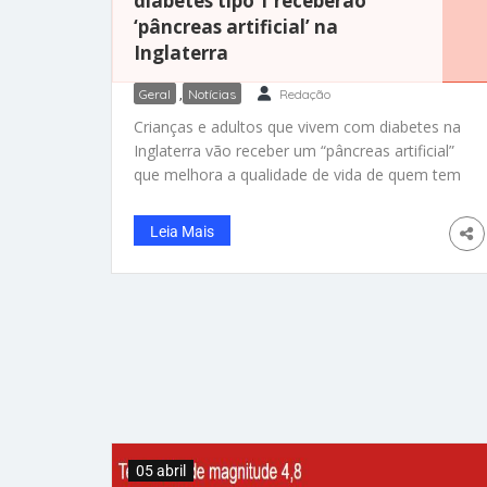
diabetes tipo 1 receberão
‘pâncreas artificial’ na
Inglaterra
Geral
,
Notícias
Redação
Crianças e adultos que vivem com diabetes na
Inglaterra vão receber um “pâncreas artificial”
que melhora a qualidade de vida de quem tem
a doença. O dispositivo monitora
continuamente a glicemia e ajusta
Leia Mais
automaticamente a quantidade de insulina
administrada por meio de uma bomba. Além
disso, o paciente tem acesso aos dados no
próprio telefone!
05 abril