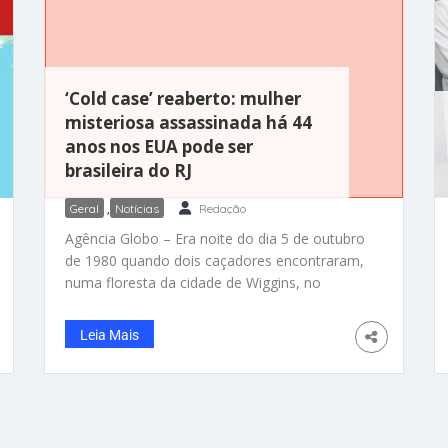
‘Cold case’ reaberto: mulher
misteriosa assassinada há 44
anos nos EUA pode ser
brasileira do RJ
Geral
,
Notícias
Redação
Agência Globo – Era noite do dia 5 de outubro
de 1980 quando dois caçadores encontraram,
numa floresta da cidade de Wiggins, no
Mississipi (EUA), o corpo de uma mulher em
estágio avançado de decomposição. Em suas
Leia Mais
mãos, um panfleto de anúncios do periódico
“Las Vegas Mirror”, datado de março daquele
ano, indicava que aquele