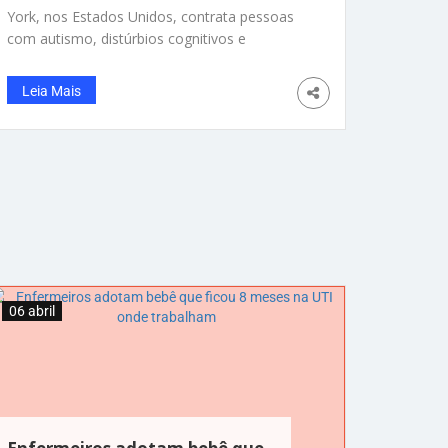
York, nos Estados Unidos, contrata pessoas
com autismo, distúrbios cognitivos e
síndrome de Down, que têm muitas vezes
dificuldade para conseguir emprego. O Café
Leia Mais
Joyeux é uma organização sem fins lucrativos
com a missão de incentivar outras empresas
a empregarem neurodivergentes e mudar
essa realidade. Os funcionários
06 abril