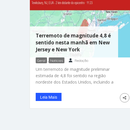
Terremoto de magnitude 4,8 é
sentido nesta manhã em New
Jersey e New York
Geral
,
Notícias
Redação
Um terremoto de magnitude preliminar
estimada de 4,8 foi sentido na região
nordeste dos Estados Unidos, incluindo a
cidade de Nova York, na manhã desta sexta-
feira (5), de acordo com o Serviço Geológico
Leia Mais
dos EUA (USGS, na sigla em inglês). Os
relatórios iniciais indicaram um terremoto de
magnitude 4,8, mas foi revisado para 4,7
antes