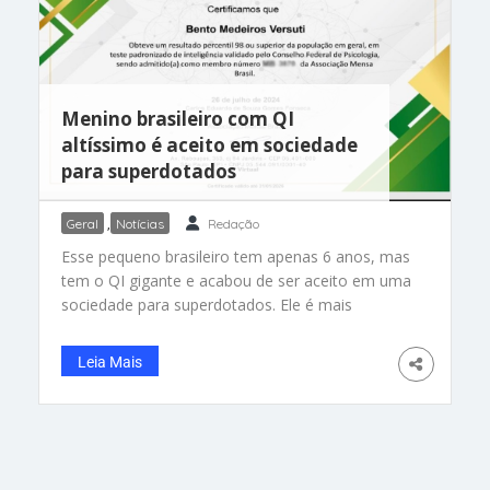
Menino brasileiro com QI
altíssimo é aceito em sociedade
para superdotados
Geral
,
Notícias
Redação
Esse pequeno brasileiro tem apenas 6 anos, mas
tem o QI gigante e acabou de ser aceito em uma
sociedade para superdotados. Ele é mais
inteligente que 99% da população mundial! Bento
Medeiros Versuti mora com os pais em Peruíbe,
Leia Mais
litoral de São Paulo. Aos 3 anos ele aprendeu a
ler, escrever e demonstrou interesse