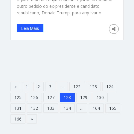
outro pedido do ex-presidente e candidato
republicano, Donald Trump, para arquivar o
processo contra ele pelo ataque ao Capitólio em
2021, alegando desta vez ser vítima de
Leia Mais
perseguição por parte da Administração Joe
Biden e marcou uma audiência para 16 de
agosto. A defesa do magnata nova-iorquino
«
1
2
3
…
122
123
124
125
126
127
128
129
130
131
132
133
134
…
164
165
166
»