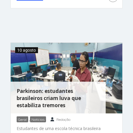
que uma vacina contra a dengue atinge esse
patamar, porque os dois outros imunizantes já
10 agosto
Parkinson: estudantes
brasileiros criam luva que
estabiliza tremores
Geral
,
Notícias
Redação
Estudantes de uma escola técnica brasileira