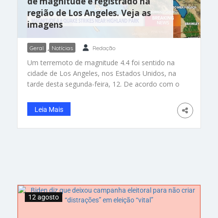
de magnitude é registrado na
região de Los Angeles. Veja as
imagens
Geral
,
Notícias
Redação
Um terremoto de magnitude 4.4 foi sentido na
cidade de Los Angeles, nos Estados Unidos, na
tarde desta segunda-feira, 12. De acordo com o
Serviço Geológico dos EUA, o tremor aconteceu
às 16h20 e teve epicentro próximo ao bairro de
Leia Mais
Highland Park. O tremor de terra foi confirmado
pela polícia de Los Angeles, que pediu
12 agosto