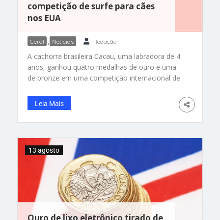
competição de surfe para cães
nos EUA
Geral
,
Notícias
Redação
A cachorra brasileira Cacau, uma labradora de 4
anos, ganhou quatro medalhas de ouro e uma
de bronze em uma competição internacional de
surfe para doguinhos. Ela é radical! A “cãotleta”
competiu ao lado do surfista Ivan Moreira, seu
Leia Mais
tutor, na Califórnia, Estados Unidos. Além de
todo talento com a prancha, Cacau também
ficou com
13 agosto
Ouro de lixo eletrônico tirado de