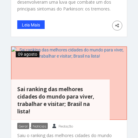
desenvolveram uma luva que combate um dos
principais sintomas do Parkinson: os tremores.
Tecnologia para melhorar vidas! A ideia do
grupo, da Escola Técnica Estadual (ETE)
Leia Mais
Professor Paulo Freire, em Carnaíba,
Pernambuco, veio por uma causa nobre. Os
alunos descobriram que a mãe de um professor
do colégio sofre
09 agosto
Sai ranking das melhores
cidades do mundo para viver,
trabalhar e visitar; Brasil na
lista!
Geral
,
Notícias
Redação
Saiu o ranking das melhores cidades do mundo