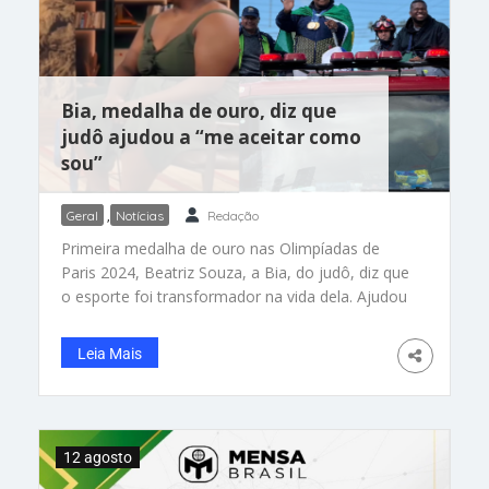
Bia, medalha de ouro, diz que
judô ajudou a “me aceitar como
sou”
Geral
,
Notícias
Redação
Primeira medalha de ouro nas Olimpíadas de
Paris 2024, Beatriz Souza, a Bia, do judô, diz que
o esporte foi transformador na vida dela. Ajudou
a aceitá-la como é. Com 1,78 metro e cerca de
135 quilos, a atleta desabafou que foi alvo de
Leia Mais
preconceito por causa da aparência e que sofre
por ser “fora
12 agosto