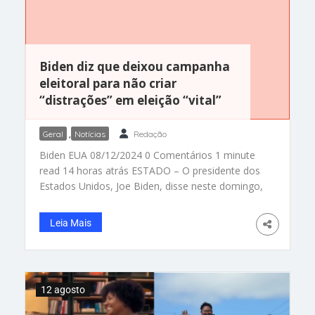
Biden diz que deixou campanha
eleitoral para não criar
“distrações” em eleição “vital”
Geral
,
Notícias
Redação
Biden EUA 08/12/2024 0 Comentários 1 minute
read 14 horas atrás ESTADO – O presidente dos
Estados Unidos, Joe Biden, disse neste domingo,
11, que decidiu se retirar da corrida eleitoral para
evitar criar “distrações” no que ele descreveu
Leia Mais
como uma eleição crucial para o futuro dos
Estados Unidos. Em sua primeira entrevista
desde que
12 agosto