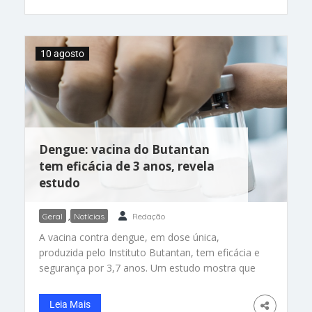
quatro pontos no Wisconsin, Pensilvânia e
Michigan, de acordo com a pesquisa do New
York Times e Siena
10 agosto
Dengue: vacina do Butantan
tem eficácia de 3 anos, revela
estudo
Geral
,
Notícias
Redação
A vacina contra dengue, em dose única,
produzida pelo Instituto Butantan, tem eficácia e
segurança por 3,7 anos. Um estudo mostra que
a proteção é de 89% contra os casos graves ou
com sinais de alerta da doença. É a primeira vez
Leia Mais