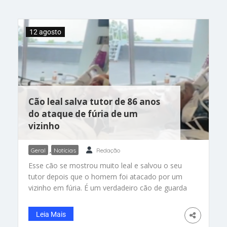
12 agosto
Cão leal salva tutor de 86 anos
do ataque de fúria de um
vizinho
Geral
,
Notícias
Redação
Esse cão se mostrou muito leal e salvou o seu
tutor depois que o homem foi atacado por um
vizinho em fúria. É um verdadeiro cão de guarda
e foi adotado em um abrigo no mês passado!
Ned Tarmey, um idoso de 86 anos que mora em
Leia Mais
Nova Hampshire, Estados Unidos, é o tutor de