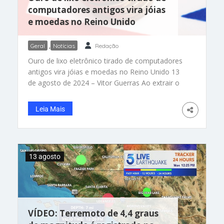
computadores antigos vira jóias
e moedas no Reino Unido
Geral
,
Notícias
Redação
Ouro de lixo eletrônico tirado de computadores
antigos vira jóias e moedas no Reino Unido 13
de agosto de 2024 – Vitor Guerras Ao extrair o
ouro do lixo eletrônico para fabricar moedas e
jóias, a companhia avança em um modelo
Leia Mais
sustentável. Foto: Royal Mint. Uma fábrica que
extrai ouro de lixo eletrônico e transforma
13 agosto
VÍDEO: Terremoto de 4,4 graus