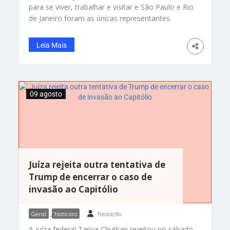
para se viver, trabalhar e visitar e São Paulo e Rio
de Janeiro foram as únicas representantes
nacionais entre os 100 escolhidos. O relatório é
da Resonance Consultancy e utiliza 24 métricas,
Leia Mais
como nível educacional, acesso à saúde, cultura
e lazer e segurança, para identificar só as
09 agosto
Juíza rejeita outra tentativa de
Trump de encerrar o caso de
invasão ao Capitólio
Geral
,
Notícias
Redação
A juíza federal Tanya Chutkan rejeitou no sábado