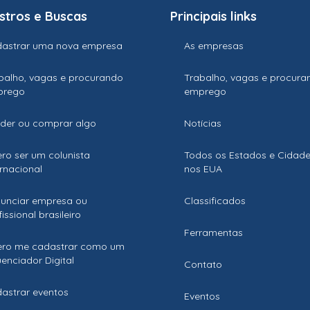
stros e Buscas
Principais links
astrar uma nova empresa
As empresas
balho, vagas e procurando
Trabalho, vagas e procura
prego
emprego
der ou comprar algo
Notícias
ro ser um colunista
Todos os Estados e Cidad
ernacional
nos EUA
unciar empresa ou
Classificados
issional brasileiro
Ferramentas
ro me cadastrar como um
luenciador Digital
Contato
astrar eventos
Eventos