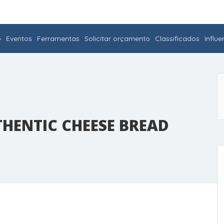
o
Eventos
Ferramentas
Solicitar orçamento
Classificados
Influ
THENTIC CHEESE BREAD