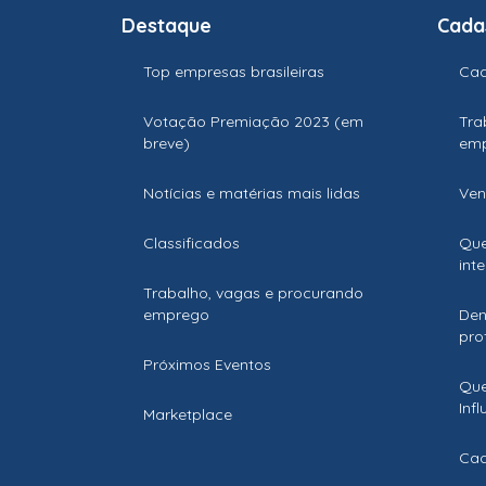
Destaque
Cada
Top empresas brasileiras
Cad
Votação Premiação 2023 (em
Tra
breve)
em
Notícias e matérias mais lidas
Ven
Classificados
Que
int
Trabalho, vagas e procurando
emprego
Den
prof
Próximos Eventos
Que
Inf
Marketplace
Cad