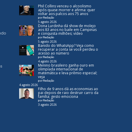
Phil Collins venceu o alcoolismo
após quase morrer e afirma: quer
voltar aos palcos aos 75 anos
por Redação
5 agosto 2026
Dona Lurdinha dá show de molejo
aos 83 anos no baile em Campinas
ndo
e conquista milhões; vídeo
por Redação
5 agosto 2026
Banido do WhatsApp? Veja como
recuperar a conta se você perdeu o
acesso ao número
por Redação
4 agosto 2026
Menino brasileiro ganha ouro em
es
olimpíada internacional de
matemática e leva prêmio especial;
veja
por Redação
4 agosto 2026
Filho de 9 anos dá as economias ao
pai depois de raio destruir carro da
família; gesto emociona
por Redação
3 agosto 2026