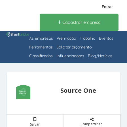
Entrar
Cadastrar empresa
As empresas
Premiação
Trabalho
Eventos
Ferramentas
Solicitar orçamento
Classificados
Influenciadores
Blog/Notícias
Source One
Compartilhar
Salvar