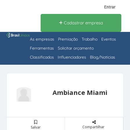
Entrar
Cadastrar empresa
As empresas
Premiação
Trabalho
Eventos
Ferramentas
Solicitar orçamento
Classificados
Influenciadores
Blog/Notícias
Ambiance Miami
Compartilhar
Salvar