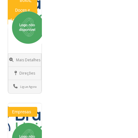
Bolos,
Doces e
Aperitivos
The
Authentic
Cheese
Bread
Mais Detalhes
Gurnee
Carryout,Curbside
Direções
Pickup,delivery,To
go,Pickup,Free
Ligue Agora
delivery,Food
pickup,Food
delivery,Fast
delivery,Drive
Empresas
through
Brazilian
Comfort
Food
Ramiro