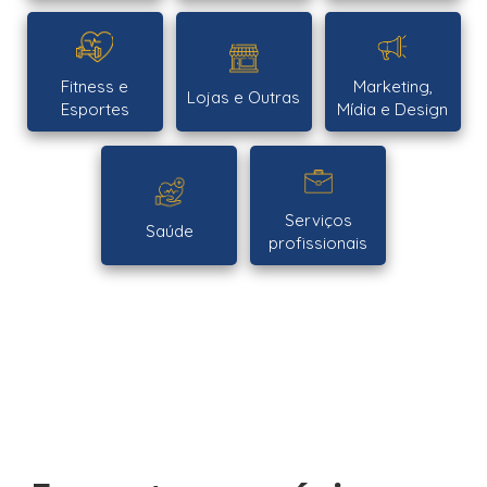
Fitness e
Marketing,
Lojas e Outras
Esportes
Mídia e Design
Serviços
Saúde
profissionais