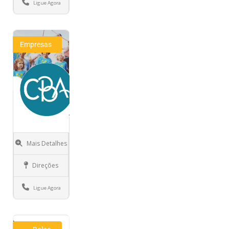
Ligue Agora
Empresas
Cultura
Brasil
Austin
(CBA)
Mais Detalhes
Austin
Direções
Texas
Ligue Agora