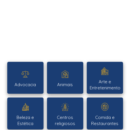
Arte e
Advocacia
Animais
Entretenimento
Beleza e
Centros
Comida e
Estética
religiosos
Restaurantes