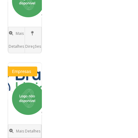
Pinheiro
Boston
Massachusetts
Mais
acoustic
guitar,
Detalhes
Direções
Acoustic
Guitarist​
,
brazilian
guitar
Empresas
music,
Silva’s
Market
Flórida
Orlando
Mais Detalhes